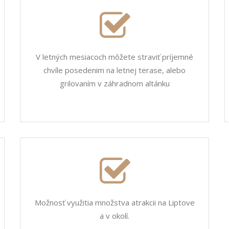
V letných mesiacoch môžete straviť príjemné
chvíle posedenim na letnej terase, alebo
grilovaním v záhradnom altánku
Možnosť využitia množstva atrakcii na Liptove
a v okolí.