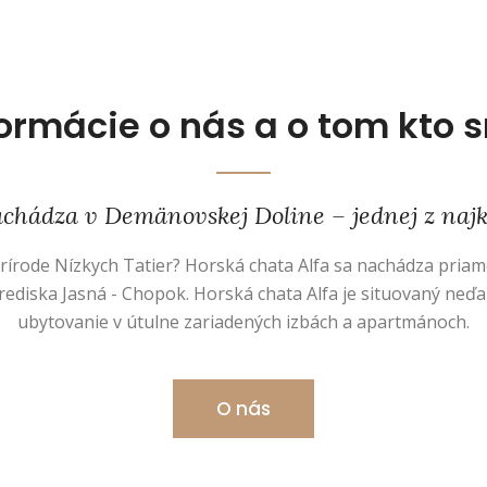
formácie o nás a o tom kto 
achádza v Demänovskej Doline – jednej z najkr
rírode Nízkych Tatier? Horská chata Alfa sa nachádza pria
rediska Jasná - Chopok. Horská chata Alfa je situovaný neď
ubytovanie v útulne zariadených izbách a apartmánoch.
O nás