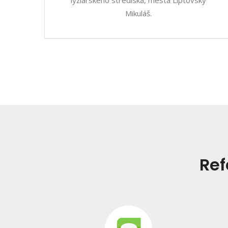
lyžiarského strediska, mesta Liptovský
Mikuláš.
Ref