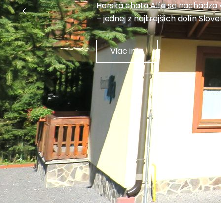
Horská chata Alfa sa nachádza
Previous
– jednej z najkrajších dolín Slove
Viac info