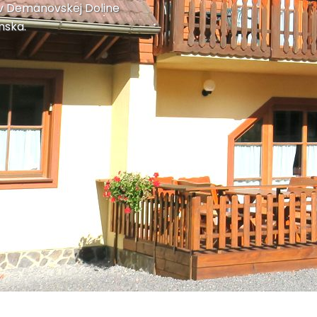
 v Demänovskej Doline
nska.