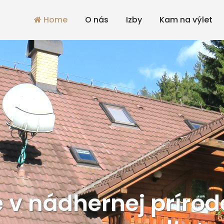
Home
O nás
Izby
Kam na výlet
 v nádhernej prírode