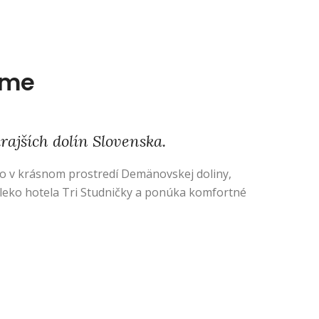
sme
ajších dolín Slovenska.
mo v krásnom prostredí Demänovskej doliny,
aleko hotela Tri Studničky a ponúka komfortné